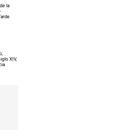
de la
o
Tarde
o,
iglo XIV,
cia