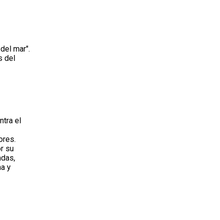
del mar".
s del
tra el
ores.
or su
adas,
na y