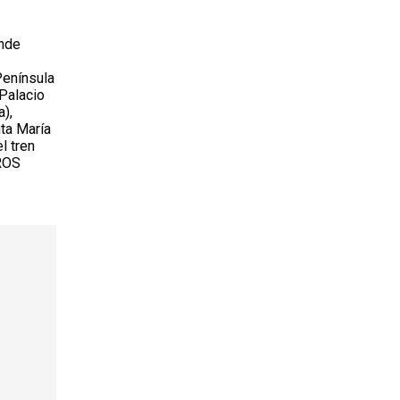
onde
Península
 Palacio
a),
nta María
l tren
TROS