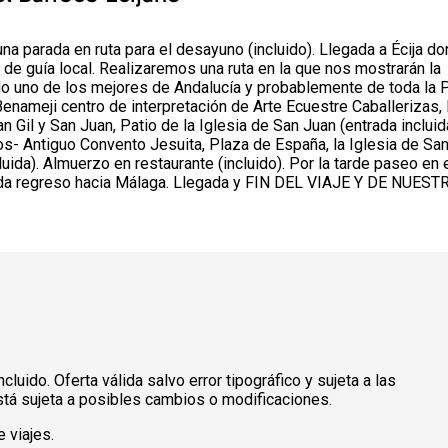
na parada en ruta para el desayuno (incluido). Llegada a Écija d
e guía local. Realizaremos una ruta en la que nos mostrarán la
ado uno de los mejores de Andalucía y probablemente de toda la 
enameji centro de interpretación de Arte Ecuestre Caballerizas,
an Gil y San Juan, Patio de la Iglesia de San Juan (entrada incluid
os- Antiguo Convento Jesuita, Plaza de España, la Iglesia de Sa
ida). Almuerzo en restaurante (incluido). Por la tarde paseo en e
cordada regreso hacia Málaga. Llegada y FIN DEL VIAJE Y DE NUES
uido. Oferta válida salvo error tipográfico y sujeta a las
tá sujeta a posibles cambios o modificaciones.
 viajes.