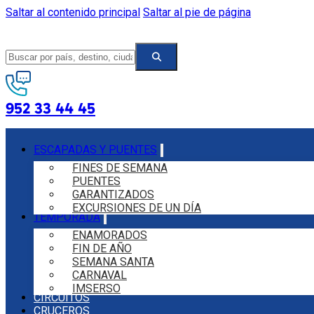
Saltar al contenido principal
Saltar al pie de página
952 33 44 45
ESCAPADAS Y PUENTES
FINES DE SEMANA
PUENTES
GARANTIZADOS
EXCURSIONES DE UN DÍA
TEMPORADA
ENAMORADOS
FIN DE AÑO
SEMANA SANTA
CARNAVAL
IMSERSO
CIRCUITOS
CRUCEROS